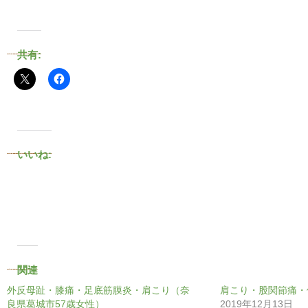
共有:
いいね:
関連
外反母趾・膝痛・足底筋膜炎・肩こり（奈
肩こり・股関節痛・
良県葛城市57歳女性）
2019年12月13日