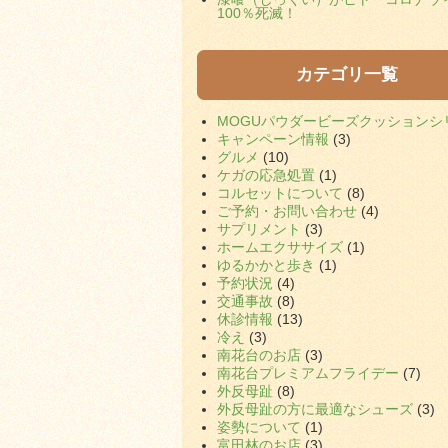
100％死滅！
カテゴリ一覧
MOGUパウダービーズクッションシ
キャンペーン情報
(3)
グルメ
(10)
ケガの応急処置
(1)
コルセットについて
(8)
ご予約・お問い合わせ
(4)
サプリメント
(3)
ホームエクササイズ
(1)
ゆるかかと歩き
(1)
予約状況
(4)
交通事故
(8)
休診情報
(13)
冷え
(3)
南花台のお店
(3)
南花台プレミアムフライデー
(7)
外反母趾
(8)
外反母趾の方に最適なシューズ
(3)
姿勢について
(1)
富田林のお店
(3)