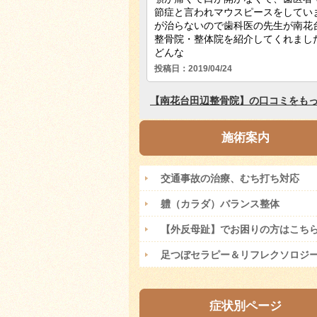
施術案内
交通事故の治療、むち打ち対応
軆（カラダ）バランス整体
【外反母趾】でお困りの方はこち
足つぼセラピー＆リフレクソロジ
症状別ページ