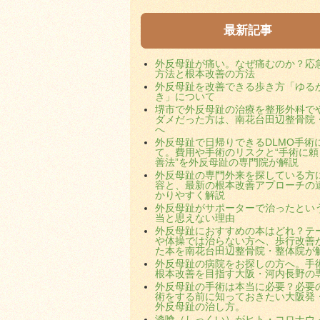
最新記事
外反母趾が痛い。なぜ痛むのか？応
方法と根本改善の方法
外反母趾を改善できる歩き方「ゆる
き」について
堺市で外反母趾の治療を整形外科で
ダメだった方は、南花台田辺整骨院
へ
外反母趾で日帰りできるDLMO手術
て。費用や手術のリスクと“手術に頼
善法”を外反母趾の専門院が解説
外反母趾の専門外来を探している方
容と、最新の根本改善アプローチの
かりやすく解説
外反母趾がサポーターで治ったとい
当と思えない理由
外反母趾におすすめの本はどれ？テ
や体操では治らない方へ、歩行改善
た本を南花台田辺整骨院・整体院が
外反母趾の病院をお探しの方へ。手
根本改善を目指す大阪・河内長野の
外反母趾の手術は本当に必要？必要
術をする前に知っておきたい大阪発
外反母趾の治し方。
漆喰（しっくい）がヒト・コロナウ