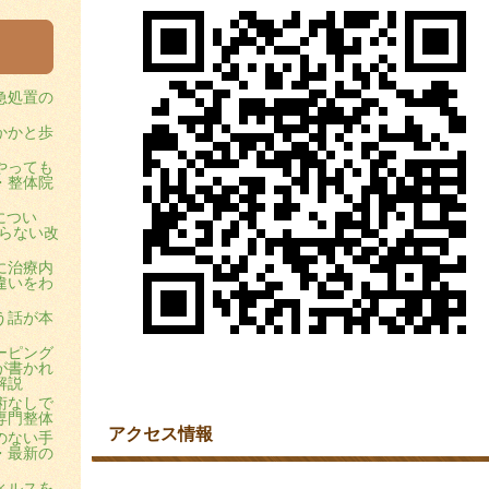
急処置の
かかと歩
やっても
・整体院
につい
らない改
に治療内
違いをわ
う話が本
ーピング
が書かれ
解説
術なしで
専門整体
アクセス情報
のない手
・最新の
ィルスを