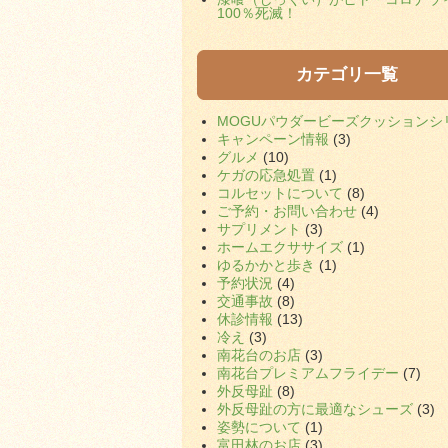
100％死滅！
カテゴリ一覧
MOGUパウダービーズクッションシ
キャンペーン情報
(3)
グルメ
(10)
ケガの応急処置
(1)
コルセットについて
(8)
ご予約・お問い合わせ
(4)
サプリメント
(3)
ホームエクササイズ
(1)
ゆるかかと歩き
(1)
予約状況
(4)
交通事故
(8)
休診情報
(13)
冷え
(3)
南花台のお店
(3)
南花台プレミアムフライデー
(7)
外反母趾
(8)
外反母趾の方に最適なシューズ
(3)
姿勢について
(1)
富田林のお店
(3)