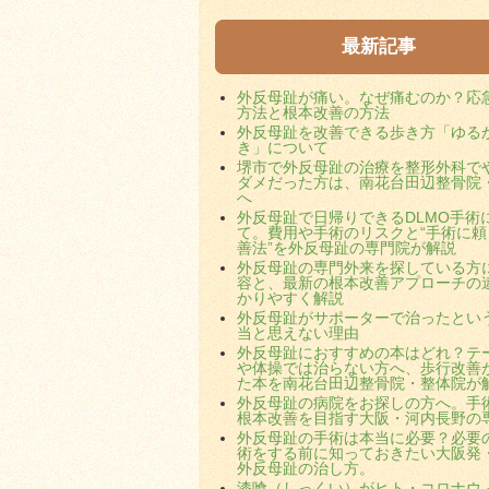
最新記事
外反母趾が痛い。なぜ痛むのか？応
方法と根本改善の方法
外反母趾を改善できる歩き方「ゆる
き」について
堺市で外反母趾の治療を整形外科で
ダメだった方は、南花台田辺整骨院
へ
外反母趾で日帰りできるDLMO手術
て。費用や手術のリスクと“手術に頼
善法”を外反母趾の専門院が解説
外反母趾の専門外来を探している方
容と、最新の根本改善アプローチの
かりやすく解説
外反母趾がサポーターで治ったとい
当と思えない理由
外反母趾におすすめの本はどれ？テ
や体操では治らない方へ、歩行改善
た本を南花台田辺整骨院・整体院が
外反母趾の病院をお探しの方へ。手
根本改善を目指す大阪・河内長野の
外反母趾の手術は本当に必要？必要
術をする前に知っておきたい大阪発
外反母趾の治し方。
漆喰（しっくい）がヒト・コロナウ