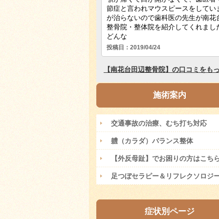
施術案内
交通事故の治療、むち打ち対応
軆（カラダ）バランス整体
【外反母趾】でお困りの方はこち
足つぼセラピー＆リフレクソロジ
症状別ページ