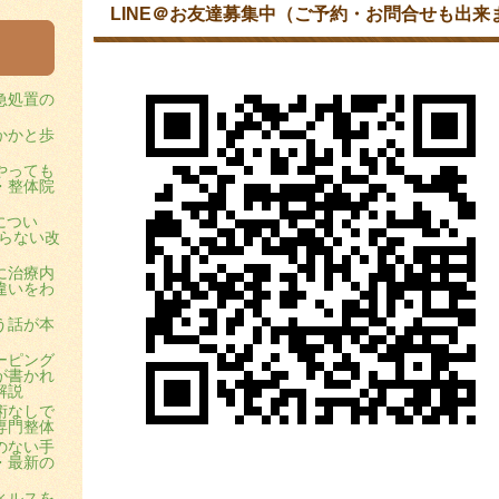
LINE＠お友達募集中（ご予約・お問合せも出来
急処置の
かかと歩
やっても
・整体院
につい
らない改
に治療内
違いをわ
う話が本
ーピング
が書かれ
解説
術なしで
専門整体
のない手
・最新の
ィルスを