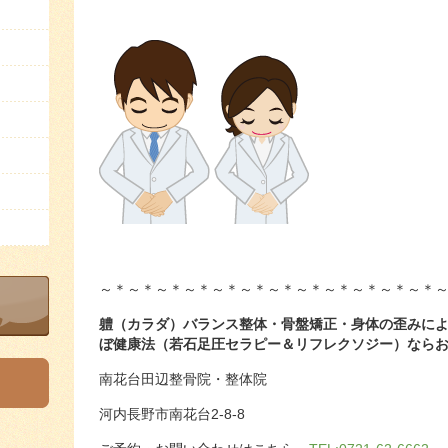
～＊～＊～＊～＊～＊～＊～＊～＊～＊～＊～＊～＊
軆（カラダ）バランス整体・骨盤矯正・身体の歪みに
ぼ健康法（若石足圧セラピー＆リフレクソジー）なら
南花台田辺整骨院・整体院
河内長野市南花台2-8-8