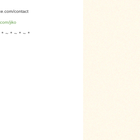
com/contact
.com/jiko
～＊～＊～＊～＊