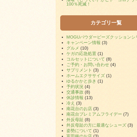
100％死滅！
カテゴリ一覧
MOGUパウダービーズクッションシ
キャンペーン情報
(3)
グルメ
(10)
ケガの応急処置
(1)
コルセットについて
(8)
ご予約・お問い合わせ
(4)
サプリメント
(3)
ホームエクササイズ
(1)
ゆるかかと歩き
(1)
予約状況
(4)
交通事故
(8)
休診情報
(13)
冷え
(3)
南花台のお店
(3)
南花台プレミアムフライデー
(7)
外反母趾
(8)
外反母趾の方に最適なシューズ
(3)
姿勢について
(1)
富田林のお店
(3)