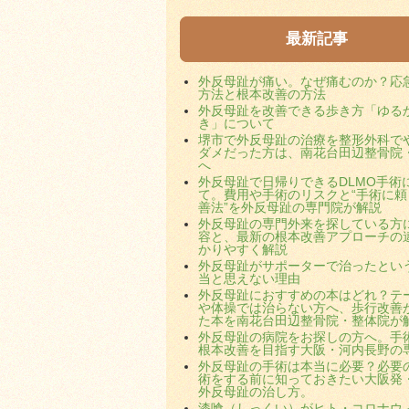
最新記事
外反母趾が痛い。なぜ痛むのか？応
方法と根本改善の方法
外反母趾を改善できる歩き方「ゆる
き」について
堺市で外反母趾の治療を整形外科で
ダメだった方は、南花台田辺整骨院
へ
外反母趾で日帰りできるDLMO手術
て。費用や手術のリスクと“手術に頼
善法”を外反母趾の専門院が解説
外反母趾の専門外来を探している方
容と、最新の根本改善アプローチの
かりやすく解説
外反母趾がサポーターで治ったとい
当と思えない理由
外反母趾におすすめの本はどれ？テ
や体操では治らない方へ、歩行改善
た本を南花台田辺整骨院・整体院が
外反母趾の病院をお探しの方へ。手
根本改善を目指す大阪・河内長野の
外反母趾の手術は本当に必要？必要
術をする前に知っておきたい大阪発
外反母趾の治し方。
漆喰（しっくい）がヒト・コロナウ