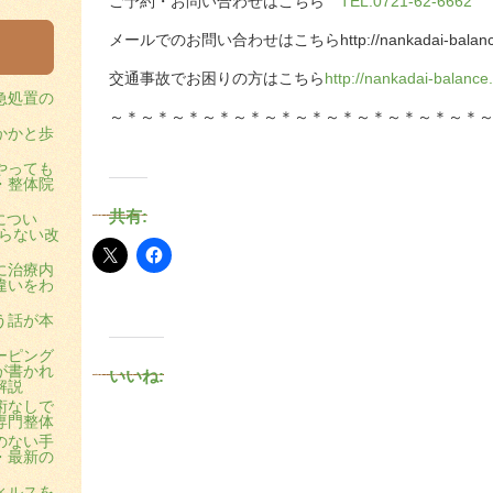
ご予約・お問い合わせはこちら
TEL:0721-62-6662
メールでのお問い合わせはこちらhttp://nankadai-balance.
交通事故でお困りの方はこちら
http://nankadai-balance
急処置の
～＊～＊～＊～＊～＊～＊～＊～＊～＊～＊～＊～＊
かかと歩
やっても
・整体院
共有:
につい
らない改
に治療内
違いをわ
う話が本
ーピング
が書かれ
いいね:
解説
術なしで
専門整体
のない手
・最新の
ィルスを