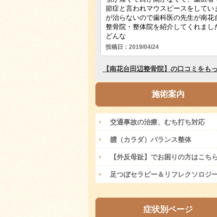
施術案内
交通事故の治療、むち打ち対応
軆（カラダ）バランス整体
【外反母趾】でお困りの方はこち
足つぼセラピー＆リフレクソロジ
症状別ページ