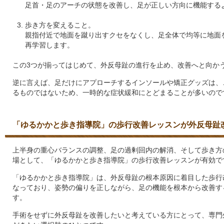
足首・足のアーチの状態を改善し、足が正しい方向に機能する
歩き方を変えること。
親指付近で地面を蹴り出すクセをなくし、足全体で均等に地面
再学習します。
この3つが揃ってはじめて、外反母趾の進行を止め、改善へと向か
逆に言えば、足だけにアプローチするインソールや矯正グッズは、
るものではないため、一時的な症状緩和にとどまることが多いので
「ゆるかかと歩き指導院」の歩行改善レッスンが外反母趾
上半身の重心バランスの調整、足の過剰回内の解消、そして歩き方
場として、「ゆるかかと歩き指導院」の歩行改善レッスンが有効で
「ゆるかかと歩き指導院」は、外反母趾の根本原因に着目した歩行
なっており、姿勢の偏りを正しながら、足の機能を根本から改善す
す。
手術をせずに外反母趾を改善したいと考えている方にとって、専門