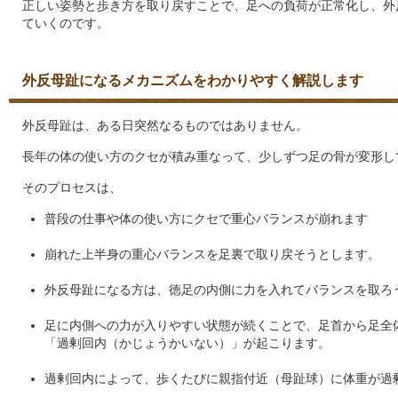
正しい姿勢と歩き方を取り戻すことで、足への負荷が正常化し、外
ていくのです。
外反母趾になるメカニズムをわかりやすく解説します
外反母趾は、ある日突然なるものではありません。
長年の体の使い方のクセが積み重なって、少しずつ足の骨が変形し
そのプロセスは、
普段の仕事や体の使い方にクセで重心バランスが崩れます
崩れた上半身の重心バランスを足裏で取り戻そうとします。
外反母趾になる方は、徳足の内側に力を入れてバランスを取ろ
足に内側への力が入りやすい状態が続くことで、足首から足全
「過剰回内（かじょうかいない）」が起こります。
過剰回内によって、歩くたびに親指付近（母趾球）に体重が過