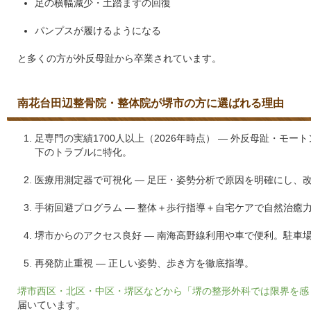
足の横幅減少・土踏まずの回復
パンプスが履けるようになる
と多くの方が外反母趾から卒業されています。
南花台田辺整骨院・整体院が堺市の方に選ばれる理由
足専門の実績1700人以上（2026年時点） — 外反母趾・モ
下のトラブルに特化。
医療用測定器で可視化 — 足圧・姿勢分析で原因を明確にし、
手術回避プログラム — 整体＋歩行指導＋自宅ケアで自然治癒
堺市からのアクセス良好 — 南海高野線利用や車で便利。駐車場
再発防止重視 — 正しい姿勢、歩き方を徹底指導。
堺市西区・北区・中区・堺区などから「堺の整形外科では限界を感
届いています。